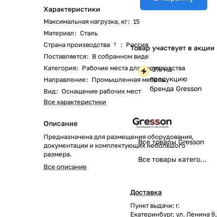
Характеристики
Максимальная нагрузка, кг
:
15
Материал
:
Сталь
Страна производства
:
Россия
?
Товар участвует в акции
Поставляется
:
В собранном виде
Категория
:
Рабочие места для производства
-3% на
продукцию
Направление
:
Промышленная мебель
бренда Gresson
Вид
:
Оснащение рабочих мест
Все характеристики
Описание
Предназначена для размещения оборудования,
Все товары Gresson
документации и комплектующих небольшого
размера.
Все товары категории
Все описание
Доставка
Пункт выдачи: г.
Екатеринбург, ул. Ленина 9,