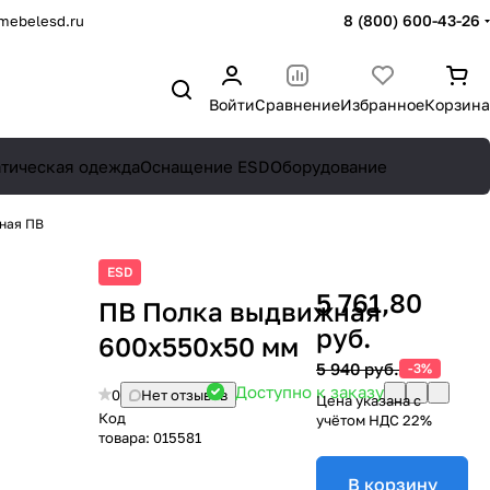
8 (800) 600-43-26
mebelesd.ru
Войти
Сравнение
Избранное
Корзина
атическая одежда
Оснащение ESD
Оборудование
ная ПВ
ESD
5 761,80
ПВ Полка выдвижная
руб.
600х550х50 мм
5 940 руб.
-3%
Доступно к заказу
0
Нет отзывов
Цена указана с
Код
учётом НДС 22%
товара:
015581
В корзину